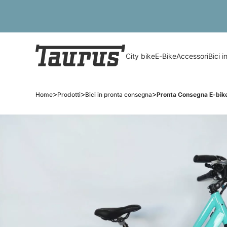
City bike
E-Bike
Accessori
Bici 
>
>
>
Home
Prodotti
Bici in pronta consegna
Pronta Consegna E-bike