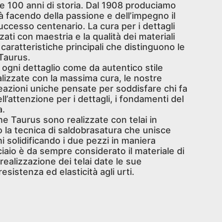
re 100 anni di storia. Dal 1908 produciamo
ità facendo della passione e dell’impegno il
uccesso centenario. La cura per i dettagli
zati con maestria e la qualità dei materiali
 caratteristiche principali che distinguono le
 Taurus.
n ogni dettaglio come da autentico stile
alizzate con la massima cura, le nostre
reazioni uniche pensate per soddisfare chi fa
ll’attenzione per i dettagli, i fondamenti del
a.
iane Taurus sono realizzate con telai in
o la tecnica di saldobrasatura che unisce
i solidificando i due pezzi in maniera
cciaio è da sempre considerato il materiale di
 realizzazione dei telai date le sue
resistenza ed elasticità agli urti.