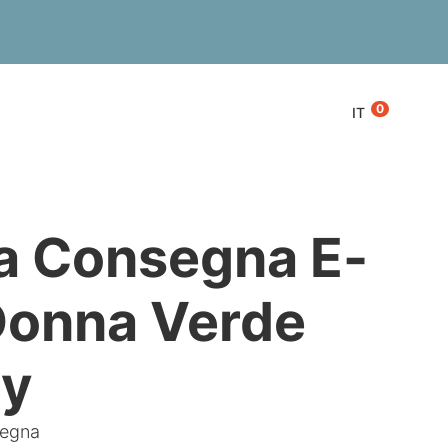
0
IT
a Consegna E-
Donna Verde
ny
segna