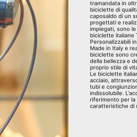
tramandata in olt
biciclette di qual
caposaldo di un s
progettati e realiz
impiegati, sono le
biciclette italiane
Personalizzabili i
Made in Italy e re
biciclette sono c
della bellezza e de
proprio stile di vit
Le biciclette ital
acciaio, attravers
tubi e congiunzion
indissolubile. L’a
riferimento per la
caratteristiche di 