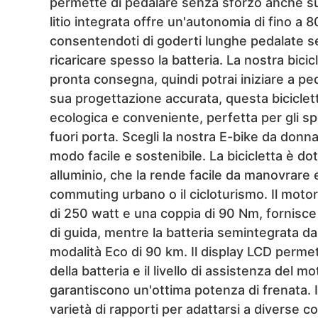
permette di pedalare senza sforzo anche su ter
litio integrata offre un'autonomia di fino a 8
consentendoti di goderti lunghe pedalate s
ricaricare spesso la batteria. La nostra bici
pronta consegna, quindi potrai iniziare a pe
sua progettazione accurata, questa biciclett
ecologica e conveniente, perfetta per gli sp
fuori porta. Scegli la nostra E-bike da donna 
modo facile e sostenibile. La bicicletta è dot
alluminio, che la rende facile da manovrare e
commuting urbano o il cicloturismo. Il mot
di 250 watt e una coppia di 90 Nm, fornisce
di guida, mentre la batteria semintegrata d
modalità Eco di 90 km. Il display LCD permet
della batteria e il livello di assistenza del 
garantiscono un'ottima potenza di frenata. I
varietà di rapporti per adattarsi a diverse co