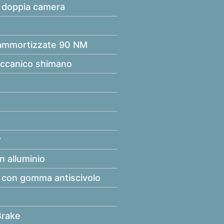
o doppia camera
 ammortizzate 90 NM
ccanico shimano
r
in alluminio
o con gomma antiscivolo
Brake