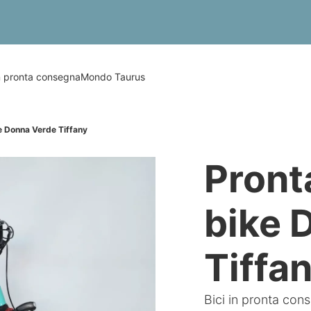
in pronta consegna
Mondo Taurus
 Donna Verde Tiffany
Pront
bike 
Tiffa
Bici in pronta con