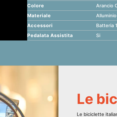
Colore
Arancio 
Materiale
Alluminio
Accessori
Batteria
Pedalata Assistita
Si
Le bi
Le biciclette itali