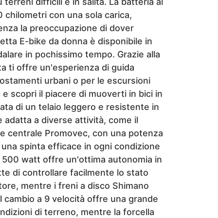
reni difficili e in salita. La batteria al
0 chilometri con una sola carica,
enza la preoccupazione di dover
cletta E-bike da donna è disponibile in
dalare in pochissimo tempo. Grazie alla
a ti offre un'esperienza di guida
ostamenti urbani o per le escursioni
e scopri il piacere di muoverti in bici in
ata di un telaio leggero e resistente in
 adatta a diverse attività, come il
ore centrale Promovec, con una potenza
 una spinta efficace in ogni condizione
a 500 watt offre un'ottima autonomia in
te di controllare facilmente lo stato
motore, mentre i freni a disco Shimano
l cambio a 9 velocità offre una grande
ndizioni di terreno, mentre la forcella