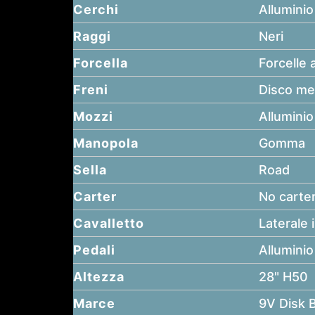
Cerchi
Allumini
Raggi
Neri
Forcella
Forcelle
Freni
Disco me
Mozzi
Alluminio
Manopola
Gomma
Sella
Road
Carter
No carte
Cavalletto
Laterale 
Pedali
Allumini
Altezza
28" H50
Marce
9V Disk 