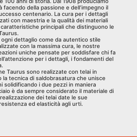
re 100 anni di storia. Dal 1908 produciamo
ità facendo della passione e dell’impegno il
uccesso centenario. La cura per i dettagli
zati con maestria e la qualità dei materiali
 caratteristiche principali che distinguono le
 Taurus.
n ogni dettaglio come da autentico stile
alizzate con la massima cura, le nostre
reazioni uniche pensate per soddisfare chi fa
ll’attenzione per i dettagli, i fondamenti del
a.
iane Taurus sono realizzate con telai in
o la tecnica di saldobrasatura che unisce
i solidificando i due pezzi in maniera
cciaio è da sempre considerato il materiale di
 realizzazione dei telai date le sue
resistenza ed elasticità agli urti.