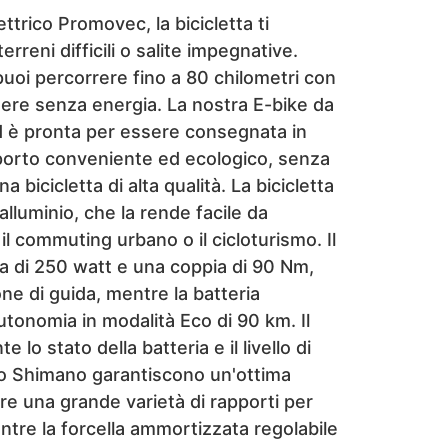
trico Promovec, la bicicletta ti
reni difficili o salite impegnative.
a, puoi percorrere fino a 80 chilometri con
nere senza energia. La nostra E-bike da
ed è pronta per essere consegnata in
porto conveniente ed ecologico, senza
a bicicletta di alta qualità. La bicicletta
alluminio, che la rende facile da
l commuting urbano o il cicloturismo. Il
 di 250 watt e una coppia di 90 Nm,
ne di guida, mentre la batteria
tonomia in modalità Eco di 90 km. Il
lo stato della batteria e il livello di
sco Shimano garantiscono un'ottima
fre una grande varietà di rapporti per
entre la forcella ammortizzata regolabile