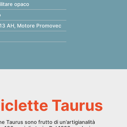
litare opaco
o
 13 AH, Motore Promovec
ciclette Taurus
ane Taurus sono frutto di un’artigianalità