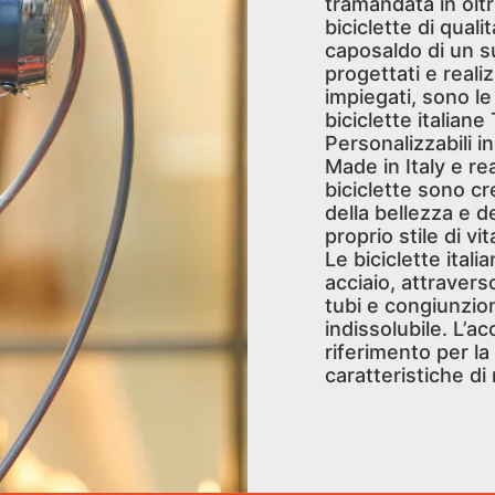
tramandata in olt
biciclette di qual
caposaldo di un s
progettati e realiz
impiegati, sono le
biciclette italiane
Personalizzabili i
Made in Italy e re
biciclette sono c
della bellezza e de
proprio stile di vit
Le biciclette ital
acciaio, attravers
tubi e congiunzion
indissolubile. L’a
riferimento per la
caratteristiche di 