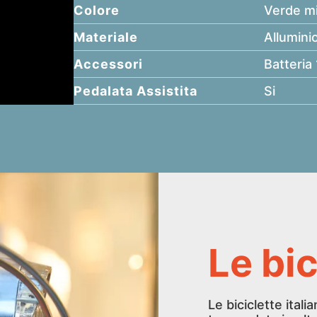
Colore
Verde mi
Materiale
Allumini
Accessori
Batteria
Pedalata Assistita
Si
Le bi
Le biciclette itali