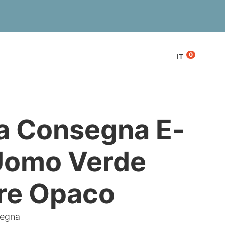
0
IT
a Consegna E-
Uomo Verde
are Opaco
segna