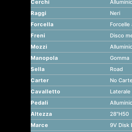
Cerchi
Allumini
Raggi
Neri
Forcella
Forcell
Freni
Disco m
Mozzi
Allumini
Manopola
Gomma
Sella
Road
Carter
No Cart
Cavalletto
Laterale 
Pedali
Allumini
Altezza
28"H50
Marce
9V Disk 