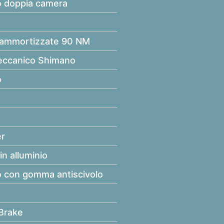
o doppia camera
e ammortizzate 90 NM
eccanico Shimano
o
er
in alluminio
o con gomma antiscivolo
Brake