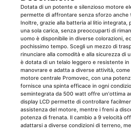
Dotata di un potente e silenzioso motore elet
permette di affrontare senza sforzo anche ter
Inoltre, grazie alla batteria al litio integrat
una sola carica, senza preoccuparti di rima
uomo è disponibile in diverse colorazioni, 
pochissimo tempo. Scegli un mezzo di tras
rinunciare alla comodità e alla sicurezza di un
è dotata di un telaio leggero e resistente in 
manovrare e adatta a diverse attività, come i
motore centrale Promovec, con una potenza
fornisce una spinta efficace in ogni condizio
semintegrata da 500 watt offre un'ottima au
display LCD permette di controllare facilmente 
assistenza del motore, mentre i freni a di
potenza di frenata. Il cambio a 9 velocità of
adattarsi a diverse condizioni di terreno, m