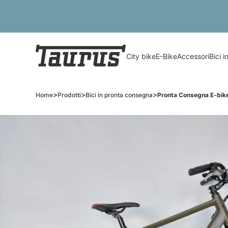
City bike
E-Bike
Accessori
Bici 
>
>
>
Home
Prodotti
Bici in pronta consegna
Pronta Consegna E-bik