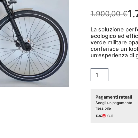
1
1.900,00
€
Il
Il
prezzo
prezzo
La soluzione perf
originale
attuale
ecologico ed effic
era:
è:
verde militare opac
1.900,00 €.
1.700,00 €.
Pronta
conferisce un lo
Consegna
un’esperienza di 
E-bike
Uomo
Verde
Militare
Opaco
quantità
Pagamenti rateali
Scegli un pagamento
flessibile