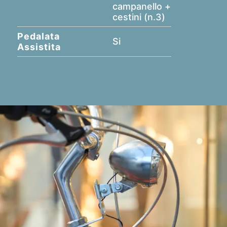
campanello +
cestini (n.3)
Pedalata
Si
Assistita