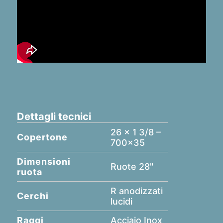
Dettagli tecnici
26 x 1 3/8 –
Copertone
700x35
Dimensioni
Ruote 28"
ruota
R anodizzati
Cerchi
lucidi
Raggi
Acciaio Inox