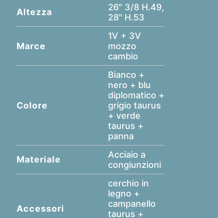
26" 3/8 H.49,
Altezza
28" H.53
1V + 3V
Marce
mozzo
cambio
Bianco +
nero + blu
diplomatico +
Colore
grigio taurus
+ verde
taurus +
panna
Acciaio a
Materiale
congiunzioni
cerchio in
legno +
campanello
Accessori
taurus +