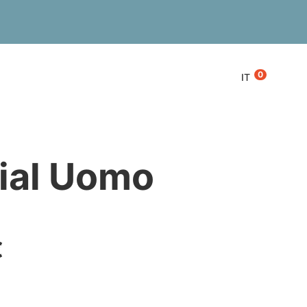
0
IT
ial Uomo
€