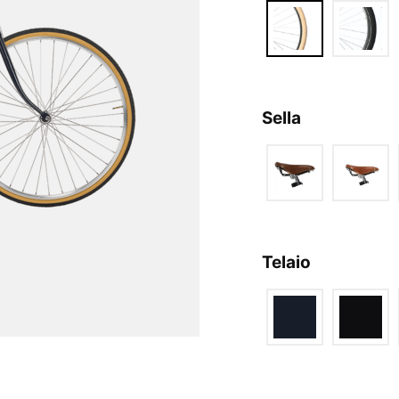
Sella
Telaio