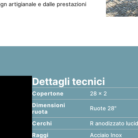
gn artigianale e dalle prestazioni
Dettagli tecnici
Copertone
28 x 2
Dimensioni
Ruote 28"
ruota
Cerchi
R anodizzato luci
Raggi
Acciaio Inox