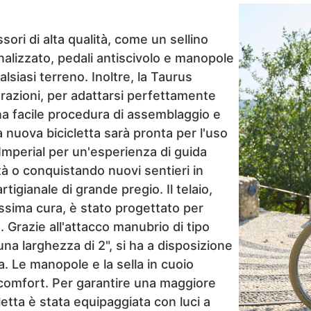
ori di alta qualità, come un sellino
nalizzato, pedali antiscivolo e manopole
siasi terreno. Inoltre, la Taurus
lorazioni, per adattarsi perfettamente
una facile procedura di assemblaggio e
 nuova bicicletta sarà pronta per l'uso
 Imperial per un'esperienza di guida
ttà o conquistando nuovi sentieri in
igianale di grande pregio. Il telaio,
sima cura, è stato progettato per
 Grazie all'attacco manubrio di tipo
a larghezza di 2", si ha a disposizione
a. Le manopole e la sella in cuoio
comfort. Per garantire una maggiore
letta è stata equipaggiata con luci a