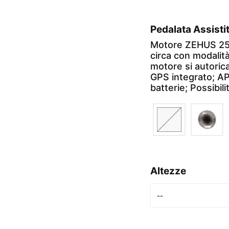
Pedalata Assisti
Motore ZEHUS 2
circa con modalit
motore si autorica
GPS integrato; AP
batterie; Possibili
Altezze
--