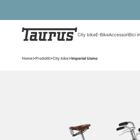
City bike
E-Bike
Accessori
Bici 
>
>
>
Home
Prodotti
City bike
Imperial Uomo