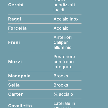
Cerchi
anodizzati
lucidi
Raggi
Acciaio Inox
Forcella
Acciaio
Anteriori
Freni
Caliper
alluminio
Posteriore
Mozzi
con freno
integrato
Manopola
Brooks
Sella
Brooks
Carter
¾ acciaio
Laterale in
Cavalletto