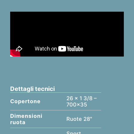
Dettagli tecnici
26 x 1 3/8 –
Copertone
700x35
Dimensioni
Ruote 28"
ruota
Sport