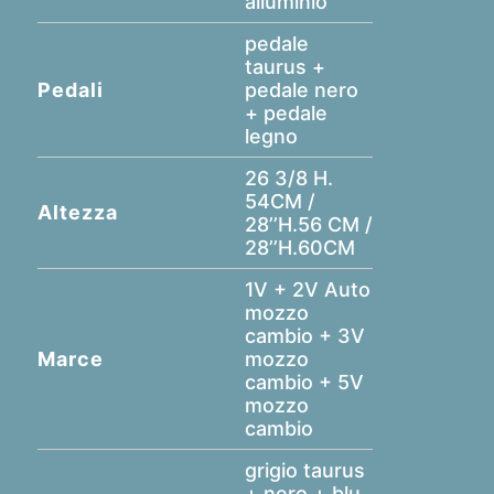
alluminio
pedale
taurus +
Pedali
pedale nero
+ pedale
legno
26 3/8 H.
54CM /
Altezza
28’’H.56 CM /
28’’H.60CM
1V + 2V Auto
mozzo
cambio + 3V
Marce
mozzo
cambio + 5V
mozzo
cambio
grigio taurus
+ nero + blu